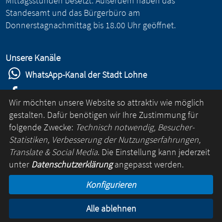
Mittagsstunden besetzt. Außerdem haben das
Standesamt und das Bürgerbüro am
Donnerstagnachmittag bis 18.00 Uhr geöffnet.
Unsere Kanäle
WhatsApp-Kanal der Stadt Lohne
Stadt Lohne auf Facebook
Wir möchten unsere Website so attraktiv wie möglich
Stadt Lohne auf Instagram
gestalten. Dafür benötigen wir Ihre Zustimmung für
folgende Zwecke:
Technisch notwendig, Besucher-
YouTube-Kanal der Stadt Lohne
Statistiken, Verbesserung der Nutzungserfahrungen,
Lohne-App
Translate & Social Media
. Die Einstellung kann jederzeit
unter
Datenschutzerklärung
angepasst werden.
für Android
Konfigurieren
für iOS
Alle ablehnen