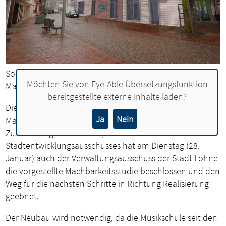
So könnte die neue Lohner Musikschule in der
Möchten Sie von
Eye-Able Übersetzungsfunktion
Marktstraße bald aussehen.
bereitgestellte externe Inhalte laden?
Die Planungen für den Neubau der Musikschule an der
Ja
Nein
Marktstraße 3 - 7 sollen voranschreiten. Nach der
Zustimmung des Umwelt-, Bau- und
Stadtentwicklungsausschusses hat am Dienstag (28.
Januar) auch der Verwaltungsausschuss der Stadt Lohne
die vorgestellte Machbarkeitsstudie beschlossen und den
Weg für die nächsten Schritte in Richtung Realisierung
geebnet.
Der Neubau wird notwendig, da die Musikschule seit den