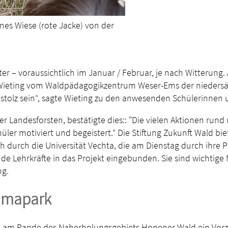
nes Wiese (rote Jacke) von der
 – voraussichtlich im Januar / Februar, je nach Witterung. 
t Wieting vom Waldpädagogikzentrum Weser-Ems der niedersäc
t stolz sein“, sagte Wieting zu den anwesenden Schülerinnen 
der Landesforsten, bestätigte dies:: "Die vielen Aktionen r
r motiviert und begeistert.“ Die Stiftung Zukunft Wald biet
ch durch die Universität Vechta, die am Dienstag durch ihre P
 Lehrkräfte in das Projekt eingebunden. Sie sind wichtige 
ng.
limapark
e am Rande des Naherholungsgebiets Hopener Wald ein Vorze