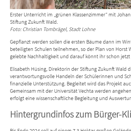
Erster Unterricht im „grünen Klassenzimmer“ mit Johan
Stiftung Zukunft Wald.
Foto: Christian Tombrägel, Stadt Lohne
Gepflanzt werden sollen die ersten Bäume dann im Winter
beteiligten Schulen teilnehmen, so der Plan von Hors
gelebte Nachhaltigkeit und darauf könnt ihr schon jetz
Elisabeth Hüsing, Direktorin der Stiftung Zukunft Wald 
verantwortungsvolle Handeln der Schülerinnen und Schüle
finanzielle Unterstützung. Begleitet wird das Projekt au
Gemeinsam mit der Universität Vechta werden angehende
erfolgt eine wissenschaftliche Begleitung und Auswertu
Hintergrundinfos zum Bürger-K
Bis Ende 2024 soll auf einem 7,3 Hektar großen Geländ