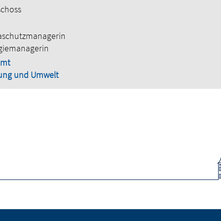
schoss
aschutzmanagerin
giemanagerin
amt
ung und Umwelt