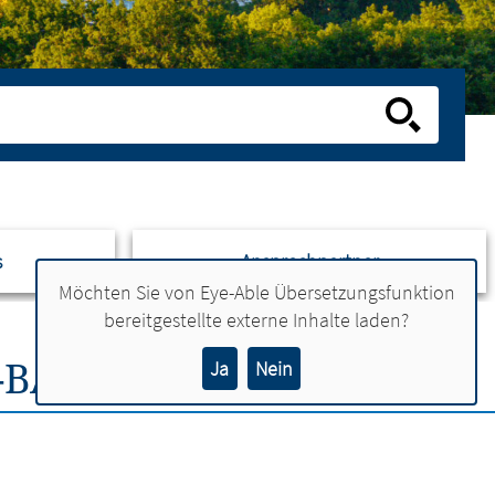
s
Ansprechpartner
Möchten Sie von
Eye-Able Übersetzungsfunktion
bereitgestellte externe Inhalte laden?
-BASKETBALLPLATZ
Ja
Nein