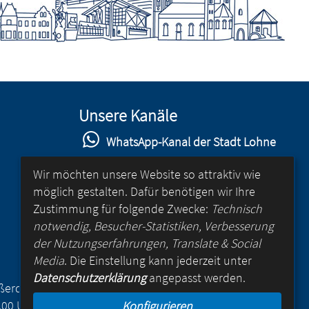
Unsere Kanäle
WhatsApp-Kanal der Stadt Lohne
Stadt Lohne auf Facebook
Wir möchten unsere Website so attraktiv wie
möglich gestalten. Dafür benötigen wir Ihre
Stadt Lohne auf Instagram
Zustimmung für folgende Zwecke:
Technisch
YouTube-Kanal der Stadt Lohne
notwendig, Besucher-Statistiken, Verbesserung
der Nutzungserfahrungen, Translate & Social
Lohne-App
Media
. Die Einstellung kann jederzeit unter
Datenschutzerklärung
angepasst werden.
für Android
Außerdem
.00 Uhr
Konfigurieren
für iOS