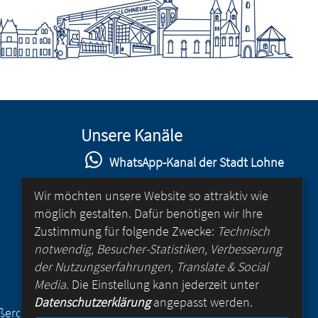
Unsere Kanäle
WhatsApp-Kanal der Stadt Lohne
Stadt Lohne auf Facebook
Wir möchten unsere Website so attraktiv wie
möglich gestalten. Dafür benötigen wir Ihre
Stadt Lohne auf Instagram
Zustimmung für folgende Zwecke:
Technisch
YouTube-Kanal der Stadt Lohne
notwendig, Besucher-Statistiken, Verbesserung
der Nutzungserfahrungen, Translate & Social
Lohne-App
Media
. Die Einstellung kann jederzeit unter
Datenschutzerklärung
angepasst werden.
für Android
Außerdem