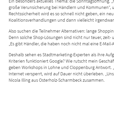
Ein besonders aktuelles Thema: die Sonntagsöffnung. „N
große Verunsicherung bei Händlern und Kommunen“, umre
Rechtssicherheit wird es so schnell nicht geben, ein 
Koalitionsverhandlungen und dann vielleicht irgendwann
Also suchen die Teilnehmer Alternativen: lange Shoppi
Denn solche Shop-Lösungen sind nicht nur teuer, zeit- 
„Es gibt Händler, die haben noch nicht mal eine E-Mail-A
Deshalb sehen es Stadtmarketing-Experten als ihre Auf
Kriterien funktioniert Google? Wie rutscht mein Gesch
geben Workshops in Lohne und Cloppenburg Antwort. „Wi
Internet versperrt, wird auf Dauer nicht überleben. „Unse
Nicola Illing aus Osterholz-Scharmbeck zusammen.