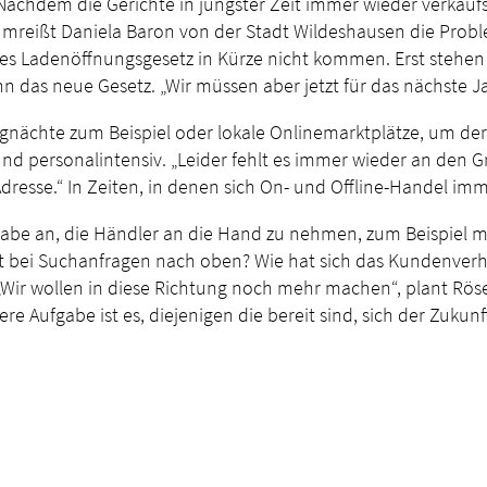
achdem die Gerichte in jüngster Zeit immer wieder verkaufs
ißt Daniela Baron von der Stadt Wildeshausen die Problema
neues Ladenöffnungsgesetz in Kürze nicht kommen. Erst steh
 das neue Gesetz. „Wir müssen aber jetzt für das nächste Ja
ngnächte zum Beispiel oder lokale Onlinemarktplätze, um de
und personalintensiv. „Leider fehlt es immer wieder an den 
dresse.“ In Zeiten, in denen sich On- und Offline-Handel imme
gabe an, die Händler an die Hand zu nehmen, zum Beispiel mi
äft bei Suchanfragen nach oben? Wie hat sich das Kundenver
r wollen in diese Richtung noch mehr machen“, plant Rösene
re Aufgabe ist es, diejenigen die bereit sind, sich der Zukunf