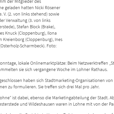
mm der Mitglieder des
e geladen hatten Nicki Rösener
V. (2. von links stehend) sowie
r Verwaltung (3. von links
rstede), Stefan Block (Brake),
es Knuck (Cloppenburg), Ilona
n Kreienborg (Cloppenburg), Ines
 (Osterholz-Scharmbeck). Foto:
 Sonntage, lokale Onlinemarktplätze: Beim Netzwerktreffen „
sammelten sie sich vergangene Woche im Lohner Rathaus.
ngeschlossen haben sich Stadtmarketing-Organisationen von
 zu formulieren. Sie treffen sich drei Mal pro Jahr.
hne“ ist dabei, ebenso die Marketingabteilung der Stadt. A
sterstede und Wildeshausen waren in Lohne mit von der Par