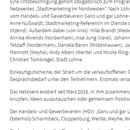
Eine Ortsbesichtigung gehört obligatorisch zum Progra
Netzwerkes „Stadtmarketing im Nordwesten“. Nach Lohn
vom Handels- und Gewerbeverein Gans und gar Lohne e. 
Anne Nußwaldt, Stadtmarketing-Referentin im Dienste de
sitzend). Außerdem dabei (von links): Hille Brandt (Weste
Annika Ahrends (Nordenham), Insa Jung (Varel), Johann
Tetzlaff (Nordenham), Daniela Baron (Wildeshausen), Ja
Mannott (Weyhe), Andy Albers (Werlte) und Nicola Illing
Christian Tombrägel, Stadt Lohne
Einkaufsgutscheine, der Streit um die verkaufsoffenen
Gesprächsbedarf unter den Teilnehmern. Erstmals ver
Das Netzwerk existiert seit März 2016. In ihm zusamme
knüpfen, Ideen auszutauschen oder gemeinsam Positionen
Der Handels- und Gewerbeverein (HGV) „Gans und gar Lo
Osterholz-Scharmbeck, Cloppenburg, Werlte, Weyhe, We