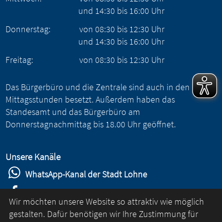
und
14:30
bis
16:00
Uhr
Donnerstag:
von
08:30
bis
12:30
Uhr
und
14:30
bis
16:00
Uhr
Freitag:
von
08:30
bis
12:30
Uhr
Das Bürgerbüro und die Zentrale sind auch in den
Mittagsstunden besetzt. Außerdem haben das
Standesamt und das Bürgerbüro am
Donnerstagnachmittag bis 18.00 Uhr geöffnet.
Unsere Kanäle
WhatsApp-Kanal der Stadt Lohne
Stadt Lohne auf Facebook
Wir möchten unsere Website so attraktiv wie möglich
Stadt Lohne auf Instagram
gestalten. Dafür benötigen wir Ihre Zustimmung für