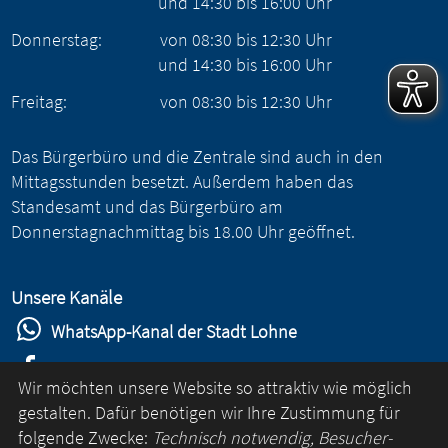
und
14:30
bis
16:00
Uhr
Donnerstag:
von
08:30
bis
12:30
Uhr
und
14:30
bis
16:00
Uhr
Freitag:
von
08:30
bis
12:30
Uhr
Das Bürgerbüro und die Zentrale sind auch in den
Mittagsstunden besetzt. Außerdem haben das
Standesamt und das Bürgerbüro am
Donnerstagnachmittag bis 18.00 Uhr geöffnet.
Unsere Kanäle
WhatsApp-Kanal der Stadt Lohne
Stadt Lohne auf Facebook
Wir möchten unsere Website so attraktiv wie möglich
Stadt Lohne auf Instagram
gestalten. Dafür benötigen wir Ihre Zustimmung für
folgende Zwecke:
Technisch notwendig, Besucher-
YouTube-Kanal der Stadt Lohne