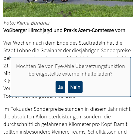
Foto: Klima-Bündnis
Voßberger Hirschjagd und Praxis Azem-Comtesse vorn
Vier Wochen nach dem Ende des Stadtradeln hat die
Stadt Lohne die Gewinner der diesjährigen Sonderpreise
bekannt gegeben. Insgesamt beteiligten sich vom 1. bis
21. Mai 1.382 aktive Radlerinnen und Radler an der
Möchten Sie von
Eye-Able Übersetzungsfunktion
Mitmachaktion und legten gemeinsam 209.406
bereitgestellte externe Inhalte laden?
Kilometer mit dem Fahrrad zurück. Dadurch konnten im
Ja
Nein
Vergleich zu entsprechenden Autofahrten rund 34
Tonnen CO₂ eingespart werden.
Im Fokus der Sonderpreise standen in diesem Jahr nicht
die absoluten Kilometerleistungen, sondern die
durchschnittlich gefahrenen Kilometer pro Kopf. Damit
sollten insbesondere kleinere Teams, Schulklassen und