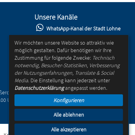
Unsere Kanäle
WhatsApp-Kanal der Stadt Lohne
Stadt Lohne auf Facebook
Wir möchten unsere Website so attraktiv wie
möglich gestalten. Dafür benötigen wir Ihre
Stadt Lohne auf Instagram
Zustimmung für folgende Zwecke:
Technisch
YouTube-Kanal der Stadt Lohne
notwendig, Besucher-Statistiken, Verbesserung
der Nutzungserfahrungen, Translate & Social
Lohne-App
Media
. Die Einstellung kann jederzeit unter
Datenschutzerklärung
angepasst werden.
für Android
Außerdem
.00 Uhr
Konfigurieren
für iOS
Alle ablehnen
Alle akzeptieren
Kontakt
Online-Rathaus
Impressum
Datenschutz