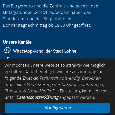
Das Bürgerbüro und die Zentrale sind auch in den
Mittagsstunden besetzt. Außerdem haben das
Standesamt und das Bürgerbüro am
Donnerstagnachmittag bis 18.00 Uhr geöffnet.
Unsere Kanäle
WhatsApp-Kanal der Stadt Lohne
Stadt Lohne auf Facebook
Wir möchten unsere Website so attraktiv wie möglich
Stadt Lohne auf Instagram
gestalten. Dafür benötigen wir Ihre Zustimmung für
folgende Zwecke:
Technisch notwendig, Besucher-
YouTube-Kanal der Stadt Lohne
Statistiken, Verbesserung der Nutzungserfahrungen,
Lohne-App
Translate & Social Media
. Die Einstellung kann jederzeit
unter
Datenschutzerklärung
angepasst werden.
für Android
Konfigurieren
für iOS