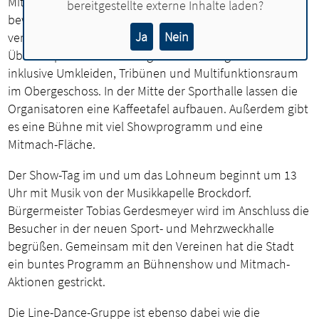
Mittelkreis der Halle zu stehen. Hier wird einem richtig
bereitgestellte externe Inhalte laden?
bewusst, wie hell und freundlich das Lohneum ist“,
Ja
Nein
verspricht Bürgermeister Tobias Gerdesmeyer.
Überhaupt sei nahezu die ganze Halle begehbar –
inklusive Umkleiden, Tribünen und Multifunktionsraum
im Obergeschoss. In der Mitte der Sporthalle lassen die
Organisatoren eine Kaffeetafel aufbauen. Außerdem gibt
es eine Bühne mit viel Showprogramm und eine
Mitmach-Fläche.
Der Show-Tag im und um das Lohneum beginnt um 13
Uhr mit Musik von der Musikkapelle Brockdorf.
Bürgermeister Tobias Gerdesmeyer wird im Anschluss die
Besucher in der neuen Sport- und Mehrzweckhalle
begrüßen. Gemeinsam mit den Vereinen hat die Stadt
ein buntes Programm an Bühnenshow und Mitmach-
Aktionen gestrickt.
Die Line-Dance-Gruppe ist ebenso dabei wie die