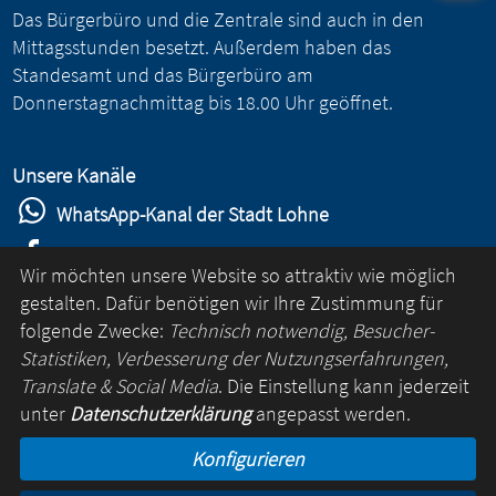
Das Bürgerbüro und die Zentrale sind auch in den
Mittagsstunden besetzt. Außerdem haben das
Standesamt und das Bürgerbüro am
Donnerstagnachmittag bis 18.00 Uhr geöffnet.
Unsere Kanäle
WhatsApp-Kanal der Stadt Lohne
Stadt Lohne auf Facebook
Wir möchten unsere Website so attraktiv wie möglich
Stadt Lohne auf Instagram
gestalten. Dafür benötigen wir Ihre Zustimmung für
folgende Zwecke:
Technisch notwendig, Besucher-
YouTube-Kanal der Stadt Lohne
Statistiken, Verbesserung der Nutzungserfahrungen,
Lohne-App
Translate & Social Media
. Die Einstellung kann jederzeit
unter
Datenschutzerklärung
angepasst werden.
für Android
Konfigurieren
für iOS