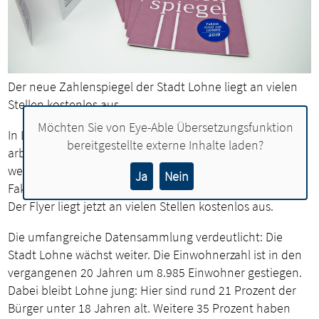
Der neue Zahlenspiegel der Stadt Lohne liegt an vielen
Stellen kostenlos aus.
Möchten Sie von
Eye-Able Übersetzungsfunktion
In Lohne wohnen 28.827 Menschen, 15.808 Menschen
bereitgestellte externe Inhalte laden?
arbeiten einem der 2.356 Betriebe und auf den Straßen
werden 1.627 Hunde ausgeführt. Diese und viele weitere
Ja
Nein
Fakten stehen im neuen Zahlenspiegel der Stadt Lohne.
Der Flyer liegt jetzt an vielen Stellen kostenlos aus.
Die umfangreiche Datensammlung verdeutlicht: Die
Stadt Lohne wächst weiter. Die Einwohnerzahl ist in den
vergangenen 20 Jahren um 8.985 Einwohner gestiegen.
Dabei bleibt Lohne jung: Hier sind rund 21 Prozent der
Bürger unter 18 Jahren alt. Weitere 35 Prozent haben