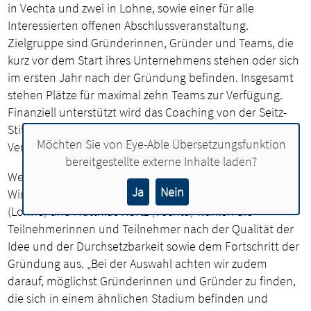
in Vechta und zwei in Lohne, sowie einer für alle
Interessierten offenen Abschlussveranstaltung.
Zielgruppe sind Gründerinnen, Gründer und Teams, die
kurz vor dem Start ihres Unternehmens stehen oder sich
im ersten Jahr nach der Gründung befinden. Insgesamt
stehen Plätze für maximal zehn Teams zur Verfügung.
Finanziell unterstützt wird das Coaching von der Seitz-
Stiftung. Für die Teilnehmenden ist die
Möchten Sie von
Eye-Able Übersetzungsfunktion
Veranstaltungsreihe kostenlos.
bereitgestellte externe Inhalte laden?
Wer Interesse hat, kann sich mit einem Konzept bei den
Ja
Nein
Wirtschaftsförderungen bewerben. Anne Nußwaldt
(Lohne) und Matthias Hartz (Vechta) wählen die
Teilnehmerinnen und Teilnehmer nach der Qualität der
Idee und der Durchsetzbarkeit sowie dem Fortschritt der
Gründung aus. „Bei der Auswahl achten wir zudem
darauf, möglichst Gründerinnen und Gründer zu finden,
die sich in einem ähnlichen Stadium befinden und