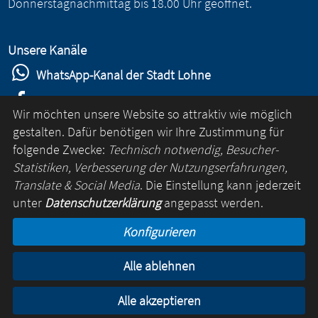
Donnerstagnachmittag bis 18.00 Uhr geöffnet.
Unsere Kanäle
WhatsApp-Kanal der Stadt Lohne
Stadt Lohne auf Facebook
Wir möchten unsere Website so attraktiv wie möglich
Stadt Lohne auf Instagram
gestalten. Dafür benötigen wir Ihre Zustimmung für
folgende Zwecke:
Technisch notwendig, Besucher-
YouTube-Kanal der Stadt Lohne
Statistiken, Verbesserung der Nutzungserfahrungen,
Lohne-App
Translate & Social Media
. Die Einstellung kann jederzeit
unter
Datenschutzerklärung
angepasst werden.
für Android
Konfigurieren
für iOS
Alle ablehnen
Kontakt
Online-Rathaus
Impressum
Datenschutz
Alle akzeptieren
© Lohne 2026