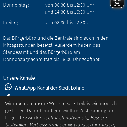
Donnerstag:
von
08:30
bis
12:30
Uhr
und
14:30
bis
16:00
Uhr
Freitag:
von
08:30
bis
12:30
Uhr
Das Bürgerbüro und die Zentrale sind auch in den
Mittagsstunden besetzt. Außerdem haben das
Standesamt und das Bürgerbüro am
Donnerstagnachmittag bis 18.00 Uhr geöffnet.
Unsere Kanäle
WhatsApp-Kanal der Stadt Lohne
Stadt Lohne auf Facebook
Wir möchten unsere Website so attraktiv wie möglich
Stadt Lohne auf Instagram
gestalten. Dafür benötigen wir Ihre Zustimmung für
folgende Zwecke:
Technisch notwendig, Besucher-
YouTube-Kanal der Stadt Lohne
Statistiken, Verbesserung der Nutzungserfahrungen,