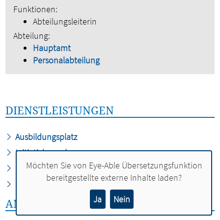
Funktionen:
Abteilungsleiterin
Abteilung:
Hauptamt
Personalabteilung
DIENSTLEISTUNGEN
Ausbildungsplatz
Initiativbewerbung
Möchten Sie von
Eye-Able Übersetzungsfunktion
Praktikum
bereitgestellte externe Inhalte laden?
Stellenangebote
Ja
Nein
ANSPRECHPERSONEN: