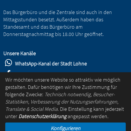
Das Bürgerbüro und die Zentrale sind auch in den
Mittagsstunden besetzt. Außerdem haben das
Standesamt und das Bürgerbüro am
Donnerstagnachmittag bis 18.00 Uhr geöffnet.
Unsere Kanäle
WhatsApp-Kanal der Stadt Lohne
Stadt Lohne auf Facebook
Wir möchten unsere Website so attraktiv wie möglich
Stadt Lohne auf Instagram
gestalten. Dafür benötigen wir Ihre Zustimmung für
folgende Zwecke:
Technisch notwendig, Besucher-
YouTube-Kanal der Stadt Lohne
Statistiken, Verbesserung der Nutzungserfahrungen,
Lohne-App
Translate & Social Media
. Die Einstellung kann jederzeit
unter
Datenschutzerklärung
angepasst werden.
für Android
Konfigurieren
für iOS