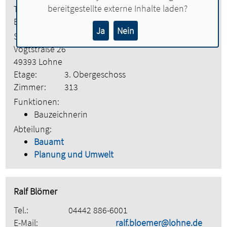
bereitgestellte externe Inhalte laden?
Tel.:
04442 886-6103
E-Mail:
mechthild.behrens@lohne.de
Ja
Nein
Stadt Lohne
Vogtstraße 26
49393 Lohne
Etage:
3. Obergeschoss
Zimmer:
313
Funktionen:
Bauzeichnerin
Abteilung:
Bauamt
Planung und Umwelt
Ralf Blömer
Tel.:
04442 886-6001
E-Mail:
ralf.bloemer@lohne.de