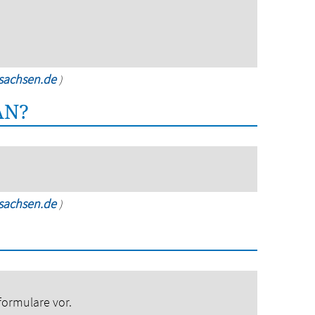
rsachsen.de
)
AN?
rsachsen.de
)
formulare vor.