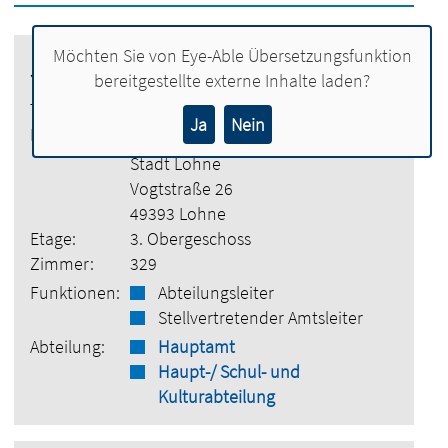
Möchten Sie von
Eye-Able Übersetzungsfunktion
Jannis Niehaus
bereitgestellte externe Inhalte laden?
Tel.:
04442 886-1011
Ja
Nein
E-Mail:
jannis.niehaus@lohne.de
Stadt Lohne
Vogtstraße 26
49393 Lohne
Etage:
3. Obergeschoss
Zimmer:
329
Funktionen:
Abteilungsleiter
Stellvertretender Amtsleiter
Abteilung:
Hauptamt
Haupt-/ Schul- und
Kulturabteilung