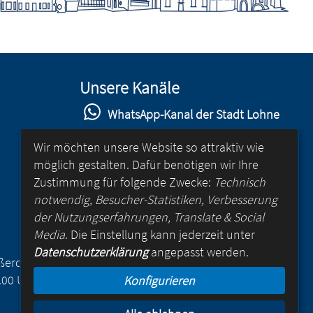
Unsere Kanäle
WhatsApp-Kanal der Stadt Lohne
Stadt Lohne auf Facebook
Wir möchten unsere Website so attraktiv wie
möglich gestalten. Dafür benötigen wir Ihre
Stadt Lohne auf Instagram
Zustimmung für folgende Zwecke:
Technisch
YouTube-Kanal der Stadt Lohne
notwendig, Besucher-Statistiken, Verbesserung
der Nutzungserfahrungen, Translate & Social
Lohne-App
Media
. Die Einstellung kann jederzeit unter
Datenschutzerklärung
angepasst werden.
für Android
Außerdem
.00 Uhr
Konfigurieren
für iOS