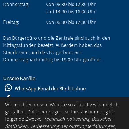
Donnerstag:
von
08:30
bis
12:30
Uhr
und
14:30
bis
16:00
Uhr
Freitag:
von
08:30
bis
12:30
Uhr
Das Bürgerbüro und die Zentrale sind auch in den
Mittagsstunden besetzt. Außerdem haben das
Standesamt und das Bürgerbüro am
Donnerstagnachmittag bis 18.00 Uhr geöffnet.
Unsere Kanäle
WhatsApp-Kanal der Stadt Lohne
Stadt Lohne auf Facebook
Wir möchten unsere Website so attraktiv wie möglich
Stadt Lohne auf Instagram
gestalten. Dafür benötigen wir Ihre Zustimmung für
folgende Zwecke:
Technisch notwendig, Besucher-
YouTube-Kanal der Stadt Lohne
Statistiken, Verbesserung der Nutzungserfahrungen,