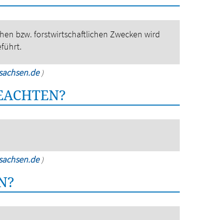
chen bzw. forstwirtschaftlichen Zwecken wird
führt.
rsachsen.de
)
BEACHTEN?
rsachsen.de
)
N?