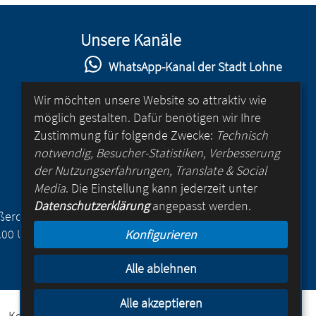
Unsere Kanäle
WhatsApp-Kanal der Stadt Lohne
Stadt Lohne auf Facebook
Wir möchten unsere Website so attraktiv wie
möglich gestalten. Dafür benötigen wir Ihre
Stadt Lohne auf Instagram
Zustimmung für folgende Zwecke:
Technisch
YouTube-Kanal der Stadt Lohne
notwendig, Besucher-Statistiken, Verbesserung
der Nutzungserfahrungen, Translate & Social
Lohne-App
Media
. Die Einstellung kann jederzeit unter
Datenschutzerklärung
angepasst werden.
für Android
Außerdem
.00 Uhr
Konfigurieren
für iOS
Alle ablehnen
Alle akzeptieren
Kontakt
Online-Rathaus
Impressum
Datenschutz