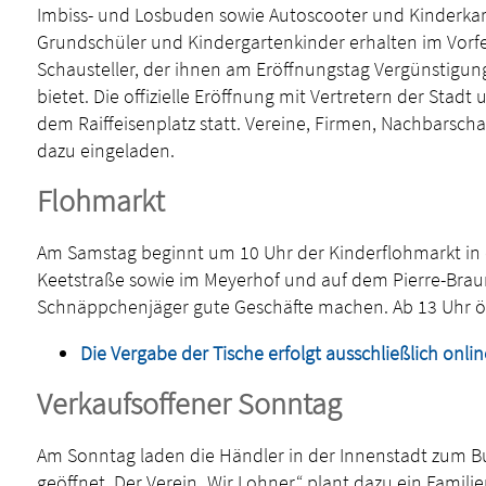
Imbiss- und Losbuden sowie Autoscooter und Kinderkaru
Grundschüler und Kindergartenkinder erhalten im Vorf
Schausteller, der ihnen am Eröffnungstag Vergünstigun
bietet. Die offizielle Eröffnung mit Vertretern der Stad
dem Raiffeisenplatz statt. Vereine, Firmen, Nachbarsch
dazu eingeladen.
Flohmarkt
Am Samstag beginnt um 10 Uhr der Kinderflohmarkt in 
Keetstraße sowie im Meyerhof und auf dem Pierre-Brau
Schnäppchenjäger gute Geschäfte machen. Ab 13 Uhr öf
Die Vergabe der Tische erfolgt ausschließlich onlin
Verkaufsoffener Sonntag
Am Sonntag laden die Händler in der Innenstadt zum Bu
geöffnet. Der Verein „Wir Lohner“ plant dazu ein Famil