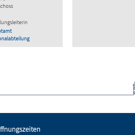
schoss
lungsleiterin
ptamt
onalabteilung
ffnungszeiten