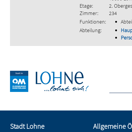
Etage:
2. Oberge
Zimmer:
234
Funktionen:
Abtei
Abteilung:
Hau
Pers
Stadt Lohne
Allgemeine Ö