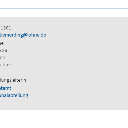
-1101
e.tiemerding@lohne.de
ne
e 26
hne
schoss
lungsleiterin
ptamt
onalabteilung