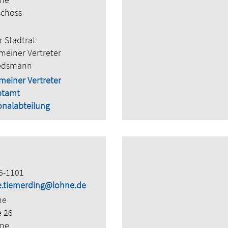
schoss
r Stadtrat
meiner Vertreter
edsmann
meiner Vertreter
ptamt
onalabteilung
6-1101
ne.tiemerding@lohne.de
ne
e 26
hne