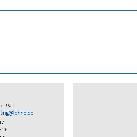
6-1001
hling@lohne.de
ne
e 26
hne