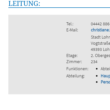
LEITUNG:
Tel.:
04442 886
E-Mail:
christian
Stadt Loh
Vogtstraß
49393 Lo
Etage:
2. Oberge
Zimmer:
234
Funktionen:
Abtei
Abteilung:
Hau
Pers