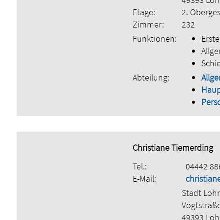
Etage:
2. Oberge
Zimmer:
232
Funktionen:
Erste
Allge
Schi
Abteilung:
Allge
Hau
Pers
Christiane Tiemerding
Tel.:
04442 88
E-Mail:
christia
Stadt Loh
Vogtstraß
49393 Lo