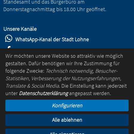
Standesamt und das Bürgerbüro am
Donnerstagnachmittag bis 18.00 Uhr geöffnet.
Unsere Kanäle
WhatsApp-Kanal der Stadt Lohne
Stadt Lohne auf Facebook
Wir möchten unsere Website so attraktiv wie möglich
Stadt Lohne auf Instagram
gestalten. Dafür benötigen wir Ihre Zustimmung für
folgende Zwecke:
Technisch notwendig, Besucher-
YouTube-Kanal der Stadt Lohne
Statistiken, Verbesserung der Nutzungserfahrungen,
Lohne-App
Translate & Social Media
. Die Einstellung kann jederzeit
unter
Datenschutzerklärung
angepasst werden.
für Android
Konfigurieren
für iOS
Alle ablehnen
Kontakt
Online-Rathaus
Impressum
Datenschutz