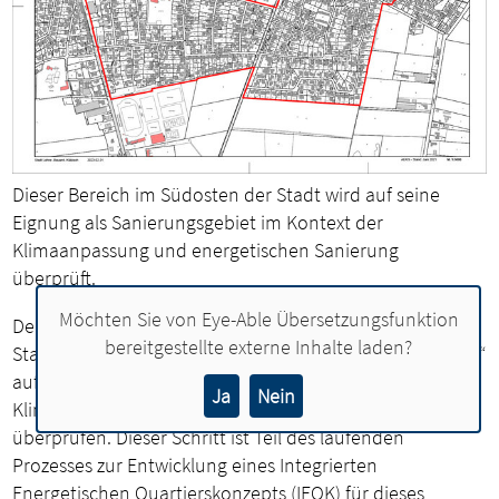
Dieser Bereich im Südosten der Stadt wird auf seine
Eignung als Sanierungsgebiet im Kontext der
Klimaanpassung und energetischen Sanierung
überprüft.
Möchten Sie von
Eye-Able Übersetzungsfunktion
Der Rat der Stadt Lohne hat beschlossen, den
bereitgestellte externe Inhalte laden?
Stadtbereich „Mühlenkamp - An der Heide – Drostenweg“
auf seine Eignung als Sanierungsgebiet im Kontext der
Ja
Nein
Klimaanpassung und energetischen Sanierung zu
überprüfen. Dieser Schritt ist Teil des laufenden
Prozesses zur Entwicklung eines Integrierten
Energetischen Quartierskonzepts (IEQK) für dieses