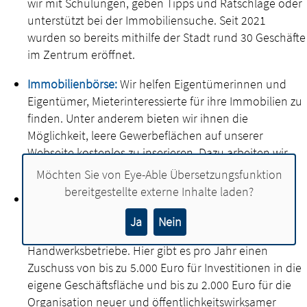
wir mit Schulungen, geben Tipps und Ratschläge oder
unterstützt bei der Immobiliensuche. Seit 2021
wurden so bereits mithilfe der Stadt rund 30 Geschäfte
im Zentrum eröffnet.
Immobilienbörse:
Wir helfen Eigentümerinnen und
Eigentümer, Mieterinteressierte für ihre Immobilien zu
finden. Unter anderem bieten wir ihnen die
Möglichkeit, leere Gewerbeflächen auf unserer
Webseite kostenlos zu inserieren. Dazu arbeiten wir
mit dem Anbieter komsis zusammen.
Möchten Sie von
Eye-Able Übersetzungsfunktion
bereitgestellte externe Inhalte laden?
Förderprogramm zur Stärkung bestehender
Betriebe:
Wir unterstützen bestehende Händler,
Ja
Nein
Dienstleister, Gastronomen und kleinere
Handwerksbetriebe. Hier gibt es pro Jahr einen
Zuschuss von bis zu 5.000 Euro für Investitionen in die
eigene Geschäftsfläche und bis zu 2.000 Euro für die
Organisation neuer und öffentlichkeitswirksamer