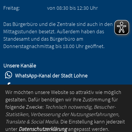
Freitag:
von
08:30
bis
12:30
Uhr
Das Bürgerbüro und die Zentrale sind auch in den
Mittagsstunden besetzt. Außerdem haben das
Standesamt und das Bürgerbüro am
Donnerstagnachmittag bis 18.00 Uhr geöffnet.
Unsere Kanäle
WhatsApp-Kanal der Stadt Lohne
Stadt Lohne auf Facebook
Wir möchten unsere Website so attraktiv wie möglich
Stadt Lohne auf Instagram
gestalten. Dafür benötigen wir Ihre Zustimmung für
folgende Zwecke:
Technisch notwendig, Besucher-
YouTube-Kanal der Stadt Lohne
Statistiken, Verbesserung der Nutzungserfahrungen,
Lohne-App
Translate & Social Media
. Die Einstellung kann jederzeit
unter
Datenschutzerklärung
angepasst werden.
für Android