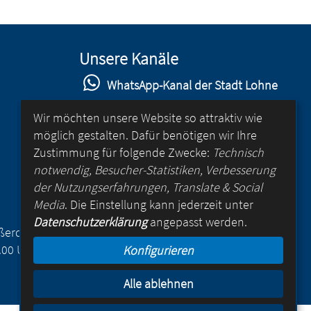
Unsere Kanäle
WhatsApp-Kanal der Stadt Lohne
Stadt Lohne auf Facebook
Wir möchten unsere Website so attraktiv wie
möglich gestalten. Dafür benötigen wir Ihre
Stadt Lohne auf Instagram
Zustimmung für folgende Zwecke:
Technisch
YouTube-Kanal der Stadt Lohne
notwendig, Besucher-Statistiken, Verbesserung
der Nutzungserfahrungen, Translate & Social
Lohne-App
Media
. Die Einstellung kann jederzeit unter
Datenschutzerklärung
angepasst werden.
für Android
Außerdem
.00 Uhr
Konfigurieren
für iOS
Alle ablehnen