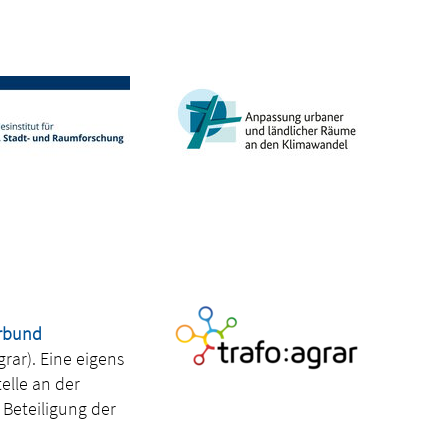
d
rbund
grar). Eine eigens
elle an der
 Beteiligung der