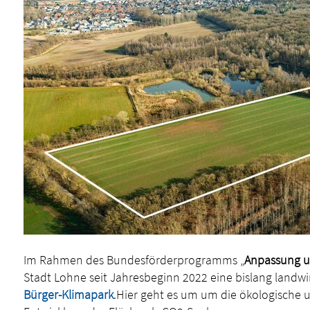
Im Rahmen des Bundesförderprogramms „
Anpassung u
Stadt Lohne seit Jahresbeginn 2022 eine bislang landwi
Bürger-Klimapark
.Hier geht es um um die ökologische