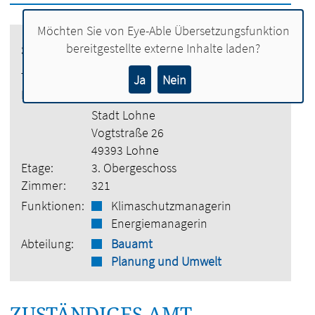
Möchten Sie von
Eye-Able Übersetzungsfunktion
bereitgestellte externe Inhalte laden?
Sandra Mezger
Tel.:
04442 886-6011
Ja
Nein
E-Mail:
sandra.mezger@lohne.de
Stadt Lohne
Vogtstraße 26
49393 Lohne
Etage:
3. Obergeschoss
Zimmer:
321
Funktionen:
Klimaschutzmanagerin
Energiemanagerin
Abteilung:
Bauamt
Planung und Umwelt
ZUSTÄNDIGES AMT