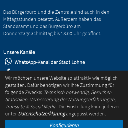
Das Bürgerbüro und die Zentrale sind auch in den
Mittagsstunden besetzt. Außerdem haben das
Standesamt und das Bürgerbüro am
Donnerstagnachmittag bis 18.00 Uhr geöffnet.
Unsere Kanäle
WhatsApp-Kanal der Stadt Lohne
Stadt Lohne auf Facebook
Wir möchten unsere Website so attraktiv wie möglich
Stadt Lohne auf Instagram
gestalten. Dafür benötigen wir Ihre Zustimmung für
folgende Zwecke:
Technisch notwendig, Besucher-
YouTube-Kanal der Stadt Lohne
Statistiken, Verbesserung der Nutzungserfahrungen,
Lohne-App
Translate & Social Media
. Die Einstellung kann jederzeit
unter
Datenschutzerklärung
angepasst werden.
für Android
Konfigurieren
für iOS