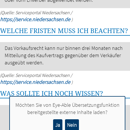
(Quelle: Serviceportal Niedersachsen /
https://service.niedersachsen.de
)
WELCHE FRISTEN MUSS ICH BEACHTEN?
Das Vorkaufsrecht kann nur binnen drei Monaten nach
Mitteilung des Kaufvertrags gegenüber dem Verkäufer
ausgeübt werden.
(Quelle: Serviceportal Niedersachsen /
https://service.niedersachsen.de
)
WAS SOLLTE ICH NOCH WISSEN?
Möchten Sie von
Eye-Able Übersetzungsfunktion
bereitgestellte externe Inhalte laden?
Das Vorkaufsrecht ist in mehreren Fällen
ausgeschlossen, z.B. bei einem Verkauf an
Ja
Nein