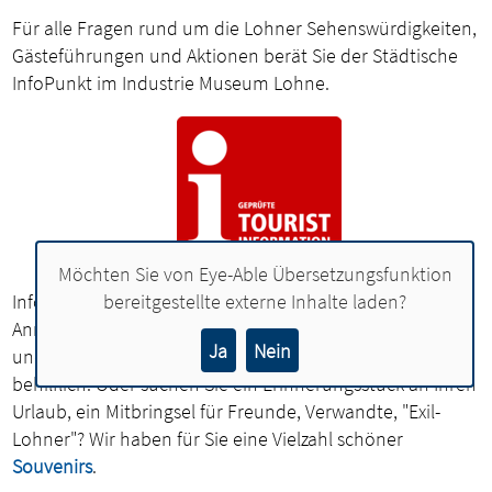
Für alle Fragen rund um die Lohner Sehenswürdigkeiten,
Gästeführungen und Aktionen berät Sie der Städtische
InfoPunkt im Industrie Museum Lohne.
Sie möchten
Möchten Sie von
Eye-Able Übersetzungsfunktion
Infos über Hotels, Gruppen-Angebote,
bereitgestellte externe Inhalte laden?
Anreisemöglichkeiten, Rad- und Stadtkarten von Lohne
Ja
Nein
und Umgebung? Auch hier sind wir Ihnen gerne
behilflich. Oder suchen Sie ein Erinnerungsstück an Ihren
Urlaub, ein Mitbringsel für Freunde, Verwandte, "Exil-
Lohner"? Wir haben für Sie eine Vielzahl schöner
Souvenirs
.