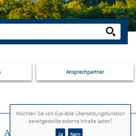
s
Ansprechpartner
Möchten Sie von
Eye-Able Übersetzungsfunktion
bereitgestellte externe Inhalte laden?
ANSPRECHPERSON:
Ja
Nein