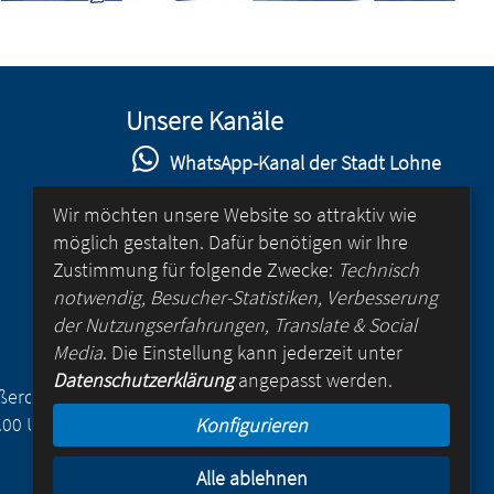
Unsere Kanäle
WhatsApp-Kanal der Stadt Lohne
Stadt Lohne auf Facebook
Wir möchten unsere Website so attraktiv wie
möglich gestalten. Dafür benötigen wir Ihre
Stadt Lohne auf Instagram
Zustimmung für folgende Zwecke:
Technisch
YouTube-Kanal der Stadt Lohne
notwendig, Besucher-Statistiken, Verbesserung
der Nutzungserfahrungen, Translate & Social
Lohne-App
Media
. Die Einstellung kann jederzeit unter
Datenschutzerklärung
angepasst werden.
für Android
Außerdem
.00 Uhr
Konfigurieren
für iOS
Alle ablehnen