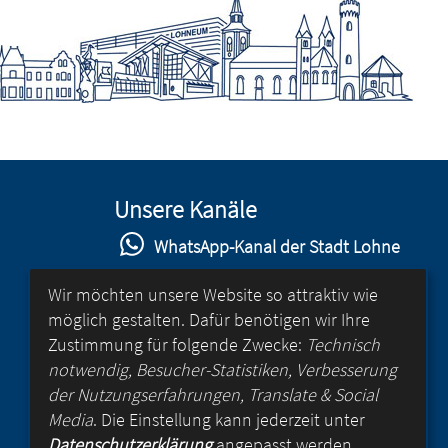
Unsere Kanäle
WhatsApp-Kanal der Stadt Lohne
Stadt Lohne auf Facebook
Wir möchten unsere Website so attraktiv wie
möglich gestalten. Dafür benötigen wir Ihre
Stadt Lohne auf Instagram
Zustimmung für folgende Zwecke:
Technisch
YouTube-Kanal der Stadt Lohne
notwendig, Besucher-Statistiken, Verbesserung
der Nutzungserfahrungen, Translate & Social
Lohne-App
Media
. Die Einstellung kann jederzeit unter
Datenschutzerklärung
angepasst werden.