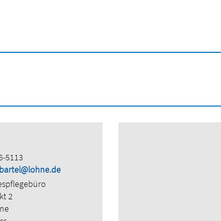
6-5113
.bartel@lohne.de
espflegebüro
kt 2
hne
ss