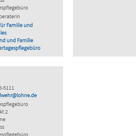
espflegebüro
beraterin
für Familie und
les
nd und Familie
ertagespflegebüro
6-5111
ndwehr@lohne.de
espflegebüro
kt 2
hne
ss
espflegebüro