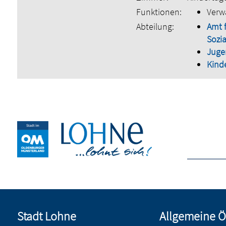
Funktionen:
Verw
Abteilung:
Amt 
Sozia
Juge
Kind
Stadt Lohne
Allgemeine Ö