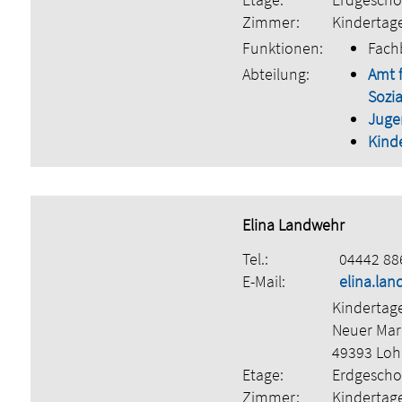
Zimmer:
Kindertag
Funktionen:
Fach
Abteilung:
Amt 
Sozia
Juge
Kind
Elina Landwehr
Tel.:
04442 88
E-Mail:
elina.la
Kindertag
Neuer Mar
49393 Lo
Etage:
Erdgescho
Zimmer:
Kindertag