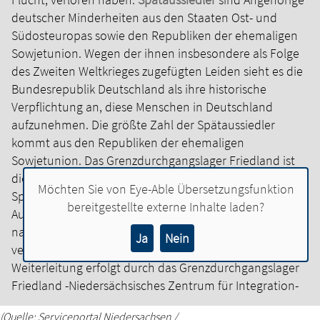
deutscher Minderheiten aus den Staaten Ost- und
Südosteuropas sowie den Republiken der ehemaligen
Sowjetunion. Wegen der ihnen insbesondere als Folge
des Zweiten Weltkrieges zugefügten Leiden sieht es die
Bundesrepublik Deutschland als ihre historische
Verpflichtung an, diese Menschen in Deutschland
aufzunehmen. Die größte Zahl der Spätaussiedler
kommt aus den Republiken der ehemaligen
Sowjetunion.
Das Grenzdurchgangslager Friedland ist
die einzige
Erstaufnahmeeinrichtung
in Deutschland für
Möchten Sie von
Eye-Able Übersetzungsfunktion
Spätaussiedler und ihre Familienangehörigen. Von der
bereitgestellte externe Inhalte laden?
Außenstelle des Bundesverwaltungsamtes werden sie
nach der Ankunft registriert und auf die Bundesländer
Ja
Nein
verteilt.
Die Unterbringung, Versorgung, Betreuung und
Weiterleitung erfolgt durch das Grenzdurchgangslager
Friedland -Niedersächsisches Zentrum für Integration-
(Quelle: Serviceportal Niedersachsen /