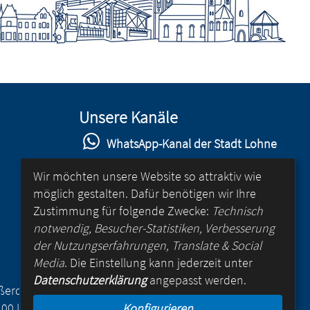
Unsere Kanäle
WhatsApp-Kanal der Stadt Lohne
Stadt Lohne auf Facebook
Wir möchten unsere Website so attraktiv wie
möglich gestalten. Dafür benötigen wir Ihre
Stadt Lohne auf Instagram
Zustimmung für folgende Zwecke:
Technisch
YouTube-Kanal der Stadt Lohne
notwendig, Besucher-Statistiken, Verbesserung
der Nutzungserfahrungen, Translate & Social
Lohne-App
Media
. Die Einstellung kann jederzeit unter
Datenschutzerklärung
angepasst werden.
für Android
Außerdem
.00 Uhr
Konfigurieren