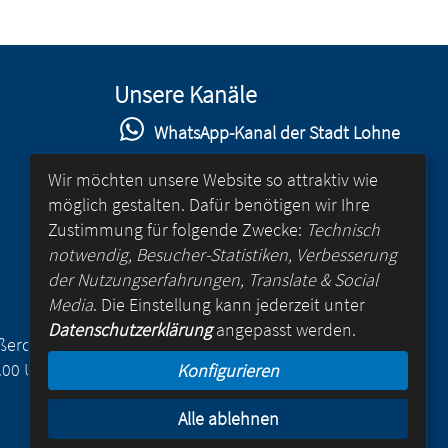
Unsere Kanäle
WhatsApp-Kanal der Stadt Lohne
Stadt Lohne auf Facebook
Wir möchten unsere Website so attraktiv wie
möglich gestalten. Dafür benötigen wir Ihre
Stadt Lohne auf Instagram
Zustimmung für folgende Zwecke:
Technisch
YouTube-Kanal der Stadt Lohne
notwendig, Besucher-Statistiken, Verbesserung
der Nutzungserfahrungen, Translate & Social
Lohne-App
Media
. Die Einstellung kann jederzeit unter
Datenschutzerklärung
angepasst werden.
für Android
Außerdem
.00 Uhr
Konfigurieren
für iOS
Alle ablehnen