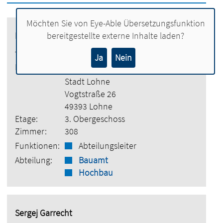
Möchten Sie von
Eye-Able Übersetzungsfunktion
Martin Hinxlage
bereitgestellte externe Inhalte laden?
Tel.:
04442 886-6501
Ja
Nein
E-Mail:
martin.hinxlage@lohne.de
Stadt Lohne
Vogtstraße 26
49393 Lohne
Etage:
3. Obergeschoss
Zimmer:
308
Funktionen:
Abteilungsleiter
Abteilung:
Bauamt
Hochbau
Sergej Garrecht