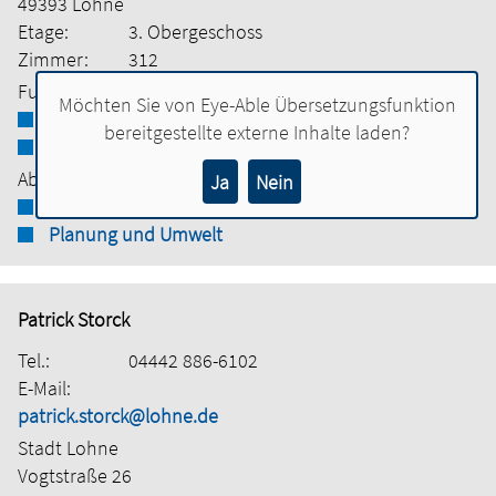
49393 Lohne
Etage:
3. Obergeschoss
Zimmer:
312
Funktionen:
Möchten Sie von
Eye-Able Übersetzungsfunktion
Abteilungsleiterin
bereitgestellte externe Inhalte laden?
Stellvertretende Amtsleiterin
Abteilung:
Ja
Nein
Bauamt
Planung und Umwelt
Patrick Storck
Tel.:
04442 886-6102
E-Mail:
patrick.storck@lohne.de
Stadt Lohne
Vogtstraße 26