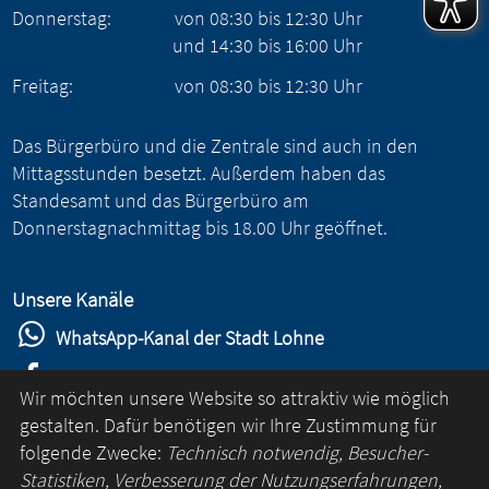
Donnerstag:
von
08:30
bis
12:30
Uhr
und
14:30
bis
16:00
Uhr
Freitag:
von
08:30
bis
12:30
Uhr
Das Bürgerbüro und die Zentrale sind auch in den
Mittagsstunden besetzt. Außerdem haben das
Standesamt und das Bürgerbüro am
Donnerstagnachmittag bis 18.00 Uhr geöffnet.
Unsere Kanäle
WhatsApp-Kanal der Stadt Lohne
Stadt Lohne auf Facebook
Wir möchten unsere Website so attraktiv wie möglich
Stadt Lohne auf Instagram
gestalten. Dafür benötigen wir Ihre Zustimmung für
folgende Zwecke:
Technisch notwendig, Besucher-
YouTube-Kanal der Stadt Lohne
Statistiken, Verbesserung der Nutzungserfahrungen,