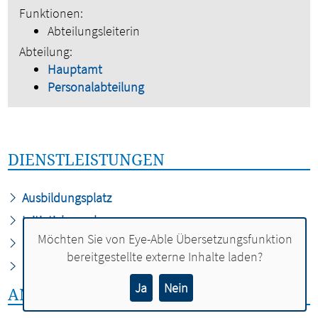
Funktionen:
Abteilungsleiterin
Abteilung:
Hauptamt
Personalabteilung
DIENSTLEISTUNGEN
Ausbildungsplatz
Initiativbewerbung
Möchten Sie von
Eye-Able Übersetzungsfunktion
Praktikum
bereitgestellte externe Inhalte laden?
Stellenangebote
Ja
Nein
ANSPRECHPERSONEN: