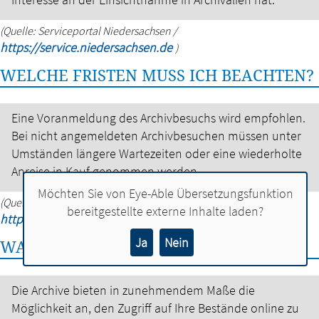
(Quelle: Serviceportal Niedersachsen /
https://service.niedersachsen.de
)
WELCHE FRISTEN MUSS ICH BEACHTEN?
Eine Voranmeldung des Archivbesuchs wird empfohlen.
Bei nicht angemeldeten Archivbesuchen müssen unter
Umständen längere Wartezeiten oder eine wiederholte
Anreise in Kauf genommen werden.
Möchten Sie von
Eye-Able Übersetzungsfunktion
(Quelle: Serviceportal Niedersachsen /
bereitgestellte externe Inhalte laden?
https://service.niedersachsen.de
)
Ja
Nein
WAS SOLLTE ICH NOCH WISSEN?
Die Archive bieten in zunehmendem Maße die
Möglichkeit an, den Zugriff auf Ihre Bestände online zu