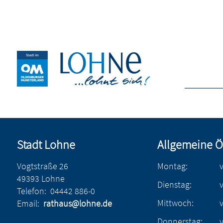
Stadt Lohne
Allgemeine Ö
Vogtstraße 26
Montag:
49393 Lohne
Dienstag:
Telefon:
04442 886-0
Mittwoch:
Email:
rathaus@lohne.de
Donnerstag: