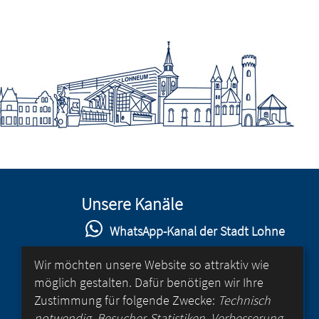
Unsere Kanäle
WhatsApp-Kanal der Stadt Lohne
Stadt Lohne auf Facebook
Wir möchten unsere Website so attraktiv wie
möglich gestalten. Dafür benötigen wir Ihre
Stadt Lohne auf Instagram
Zustimmung für folgende Zwecke:
Technisch
YouTube-Kanal der Stadt Lohne
notwendig, Besucher-Statistiken, Verbesserung