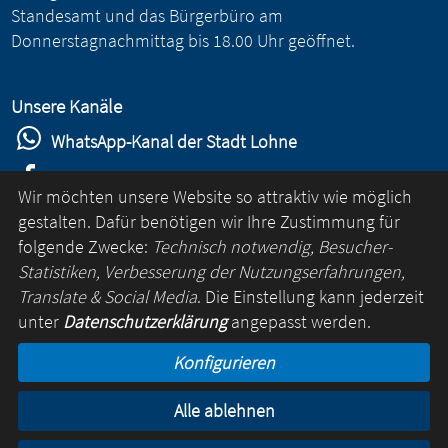
Standesamt und das Bürgerbüro am
Donnerstagnachmittag bis 18.00 Uhr geöffnet.
Unsere Kanäle
WhatsApp-Kanal der Stadt Lohne
Stadt Lohne auf Facebook
Wir möchten unsere Website so attraktiv wie möglich
Stadt Lohne auf Instagram
gestalten. Dafür benötigen wir Ihre Zustimmung für
folgende Zwecke:
Technisch notwendig, Besucher-
YouTube-Kanal der Stadt Lohne
Statistiken, Verbesserung der Nutzungserfahrungen,
Lohne-App
Translate & Social Media
. Die Einstellung kann jederzeit
unter
Datenschutzerklärung
angepasst werden.
für Android
Konfigurieren
für iOS
Alle ablehnen
Kontakt
Online-Rathaus
Impressum
Datenschutz