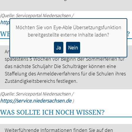
(Quelle: Serviceportal Niedersachsen /
https://service.niedersachsen.de
)
Möchten Sie von
Eye-Able Übersetzungsfunktion
WELCHE FRISTEN MUSS ICH BEACHTEN?
bereitgestellte externe Inhalte laden?
Ja
Nein
Anmeldezeitraum: frühestens 10 Wochen und
spätestens 5 Wochen vor Beginn der Sommerferien für
das nächste Schuljahr
Die Schulträger können eine
Staffelung des Anmeldeverfahrens für die Schulen ihres
Zuständigkeitsbereichs festlegen.
(Quelle: Serviceportal Niedersachsen /
https://service.niedersachsen.de
)
WAS SOLLTE ICH NOCH WISSEN?
Weiterführende Informationen finden Sie auf den