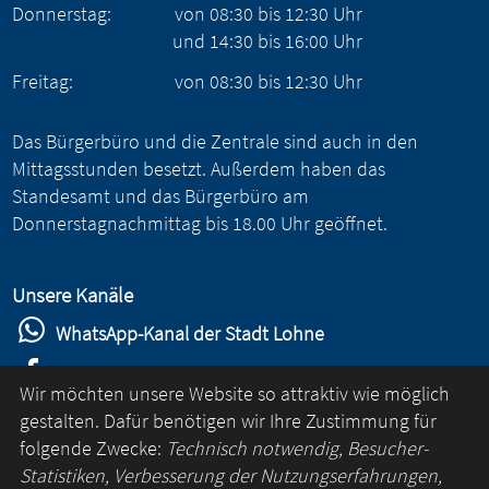
Donnerstag:
von
08:30
bis
12:30
Uhr
und
14:30
bis
16:00
Uhr
Freitag:
von
08:30
bis
12:30
Uhr
Das Bürgerbüro und die Zentrale sind auch in den
Mittagsstunden besetzt. Außerdem haben das
Standesamt und das Bürgerbüro am
Donnerstagnachmittag bis 18.00 Uhr geöffnet.
Unsere Kanäle
WhatsApp-Kanal der Stadt Lohne
Stadt Lohne auf Facebook
Wir möchten unsere Website so attraktiv wie möglich
Stadt Lohne auf Instagram
gestalten. Dafür benötigen wir Ihre Zustimmung für
folgende Zwecke:
Technisch notwendig, Besucher-
YouTube-Kanal der Stadt Lohne
Statistiken, Verbesserung der Nutzungserfahrungen,