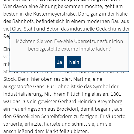
Wer davon eine Ahnung bekommen möchte, geht am
besten in die Küstermeyerstraße. Dort, ganz in der Nähe
des Bahnhofs, befindet sich in einem modernen Bau aus
viel Glas, Stahl und Beton das industrielle Gedächtnis der
Region: das Industrie Museum Lohne.
Möchten Sie von
Eye-Able Übersetzungsfunktion
bereitgestellte externe Inhalte laden?
Eine Dampfmaschine, das Symbol der Industrialisierung,
verrichtet hier im Erdgeschoss ihre Arbeit. Doch sie hat
Ja
Nein
mit Lohnes Aufstieg erst einmal wenig zu tun.
Stattdessen müssen die Besucher hoch in den zweiten
Stock. Denn hier oben residiert Martina, eine
ausgestopfte Gans. Für Lohne ist sie das Symbol der
Industrialisierung. Mit ihrem Fittich fing alles an. 1801
war das, als ein gewisser Gerhard Heinrich Kreymborg,
ein Heuerlingssohn aus Brockdorf, damit begann, aus
den Gänsekielen Schreibfedern zu fertigen. Er säuberte,
sortierte, erhitzte, härtete und schnitt sie, um sie
anschließend dem Markt feil zu bieten.