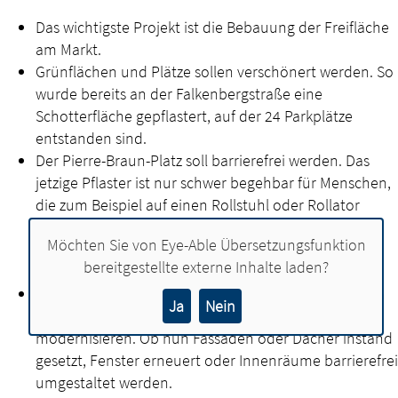
Das wichtigste Projekt ist die Bebauung der Freifläche
am Markt.
Grünflächen und Plätze sollen verschönert werden. So
wurde bereits an der Falkenbergstraße eine
Schotterfläche gepflastert, auf der 24 Parkplätze
entstanden sind.
Der Pierre-Braun-Platz soll barrierefrei werden. Das
jetzige Pflaster ist nur schwer begehbar für Menschen,
die zum Beispiel auf einen Rollstuhl oder Rollator
angewiesen sind. Gleiches gilt für die
Möchten Sie von
Eye-Able Übersetzungsfunktion
Küstermeyerstraße. Deshalb hat die Politik erste
bereitgestellte externe Inhalte laden?
Schritte für eine Umgestaltung eingeleitet.
Mit Fördermitteln sollen Eigentümern von Gebäuden
Ja
Nein
ermächtigt werden, ihre Immobilien zu sanieren und
modernisieren. Ob nun Fassaden oder Dächer instand
gesetzt, Fenster erneuert oder Innenräume barrierefrei
umgestaltet werden.