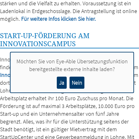
stärken und die Vielfalt zu erhalten. Voraussetzung ist ein
Ladenlokal in Erdgeschosslage. Die Antragstellung ist online
möglich.
Für weitere Infos klicken Sie hier.
START-UP-FÖRDERUNG AM
INNOVATIONSCAMPUS
Innovative Start-ups insbesondere aus der Digitalbranche
Möchten Sie von
Eye-Able Übersetzungsfunktion
finden neuerdings ein Zuhause am Lohner Start:Punkt, dem
bereitgestellte externe Inhalte laden?
Innovationscampus
. Gründerinnen und Gründer, die sich im
dortigen StartUpCenter einmieten, werden durch die Stadt
Ja
Nein
Lohne bei den Mietkosten gefördert. Pro angemietetem
Arbeitsplatz erhaltet ihr 100 Euro Zuschuss pro Monat. Die
Förderung ist auf maximal 3 Arbeitsplätze, 10.000 Euro pro
Start-up und ein Unternehmensalter von fünf Jahre
begrenzt. Alles, was ihr für die Unterstützung seitens der
Stadt benötigt, ist ein gültiger Mietvertrag mit dem
StartUpCenter und eine Gewerbeanmeldung in Lohne. Mit