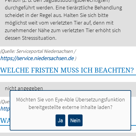
durchgeführt werden.
Eine tierärztliche Behandlung
scheidet in der Regel aus.
Halten Sie sich bitte
möglichst weit vom verletzten Tier auf, denn mit
zunehmender Nähe zum verletzten Tier erhöht sich
dessen Stresssituation.
(Quelle: Serviceportal Niedersachsen /
https://service.niedersachsen.de
)
WELCHE FRISTEN MUSS ICH BEACHTEN?
nicht angegeben
Möchten Sie von
Eye-Able Übersetzungsfunktion
(Quelle: Serviceportal Niedersachsen /
bereitgestellte externe Inhalte laden?
https://service.niedersachsen.de
)
WAS SOLLTE ICH NOCH WISSEN?
Ja
Nein