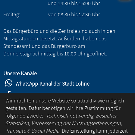
und
14:30
bis
16:00
Uhr
Freitag:
von
08:30
bis
12:30
Uhr
Das Bürgerbüro und die Zentrale sind auch in den
Mittagsstunden besetzt. Außerdem haben das
Standesamt und das Bürgerbüro am
Donnerstagnachmittag bis 18.00 Uhr geöffnet.
Unsere Kanäle
WhatsApp-Kanal der Stadt Lohne
Stadt Lohne auf Facebook
Wir möchten unsere Website so attraktiv wie möglich
Stadt Lohne auf Instagram
gestalten. Dafür benötigen wir Ihre Zustimmung für
folgende Zwecke:
Technisch notwendig, Besucher-
YouTube-Kanal der Stadt Lohne
Statistiken, Verbesserung der Nutzungserfahrungen,
Lohne-App
Translate & Social Media
. Die Einstellung kann jederzeit