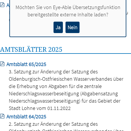
Amtsblatt 01/2026
Möchten Sie von
Eye-Able Übersetzungsfunktion
Einladung zur Sitzung des Ausschusses für Umwelt, Bau
bereitgestellte externe Inhalte laden?
und Stadtentwicklung am 20.01.2026
Ja
Nein
AMTSBLÄTTER 2025
Amtsblatt 65/2025
3. Satzung zur Änderung der Satzung des
Oldenburgisch-Ostfriesischen Wasserverbandes über
die Erhebung von Abgaben für die zentrale
Niederschlagswasserbeseitigung (Abgabensatzung
Niederschlagswasserbeseitigung) für das Gebiet der
Stadt Lohne vom 01.11.2022
Amtsblatt 64/2025
2. Satzung zur Änderung der Satzung des