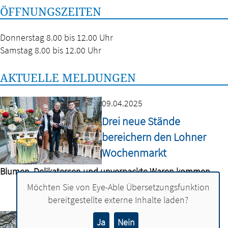
ÖFFNUNGSZEITEN
Donnerstag 8.00 bis 12.00 Uhr
Samstag 8.00 bis 12.00 Uhr
AKTUELLE MELDUNGEN
09.04.2025
Drei neue Stände
bereichern den Lohner
Wochenmarkt
Blumen, Delikatessen und unverpackte Waren kommen
Möchten Sie von
Eye-Able Übersetzungsfunktion
bereitgestellte externe Inhalte laden?
21.03.2024
Ja
Nein