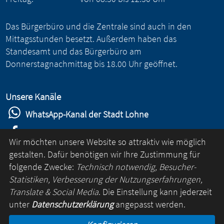
Das Bürgerbüro und die Zentrale sind auch in den
Mittagsstunden besetzt. Außerdem haben das
Standesamt und das Bürgerbüro am
Donnerstagnachmittag bis 18.00 Uhr geöffnet.
Unsere Kanäle
WhatsApp-Kanal der Stadt Lohne
Stadt Lohne auf Facebook
Wir möchten unsere Website so attraktiv wie möglich
Stadt Lohne auf Instagram
gestalten. Dafür benötigen wir Ihre Zustimmung für
folgende Zwecke:
Technisch notwendig, Besucher-
YouTube-Kanal der Stadt Lohne
Statistiken, Verbesserung der Nutzungserfahrungen,
Lohne-App
Translate & Social Media
. Die Einstellung kann jederzeit
unter
Datenschutzerklärung
angepasst werden.
für Android