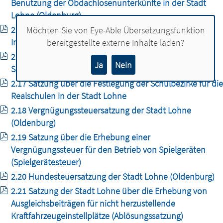
Benutzung der Obdachlosenunterkünfte in der Stadt
Lohne (Oldenburg)
2.15 Benutzungs- und Gebührensatzung für die
Möchten Sie von
Eye-Able Übersetzungsfunktion
Inanspruchnahme eines Flüchtlingswohnheimes
bereitgestellte externe Inhalte laden?
2.16 Satzung der Stadt Lohne über die Festlegung der
Ja
Nein
Schulbezirke für die Grundschulen
2.17 Satzung über die Festlegung der Schulbezirke für die
Realschulen in der Stadt Lohne
2.18 Vergnügungssteuersatzung der Stadt Lohne
(Oldenburg)
2.19 Satzung über die Erhebung einer
Vergnügungssteuer für den Betrieb von Spielgeräten
(Spielgerätesteuer)
2.20 Hundesteuersatzung der Stadt Lohne (Oldenburg)
2.21 Satzung der Stadt Lohne über die Erhebung von
Ausgleichsbeiträgen für nicht herzustellende
Kraftfahrzeugeinstellplätze (Ablösungssatzung)