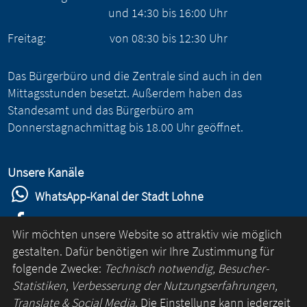
und
14:30
bis
16:00
Uhr
Freitag:
von
08:30
bis
12:30
Uhr
Das Bürgerbüro und die Zentrale sind auch in den
Mittagsstunden besetzt. Außerdem haben das
Standesamt und das Bürgerbüro am
Donnerstagnachmittag bis 18.00 Uhr geöffnet.
Unsere Kanäle
WhatsApp-Kanal der Stadt Lohne
Stadt Lohne auf Facebook
Wir möchten unsere Website so attraktiv wie möglich
Stadt Lohne auf Instagram
gestalten. Dafür benötigen wir Ihre Zustimmung für
folgende Zwecke:
Technisch notwendig, Besucher-
YouTube-Kanal der Stadt Lohne
Statistiken, Verbesserung der Nutzungserfahrungen,
Lohne-App
Translate & Social Media
. Die Einstellung kann jederzeit